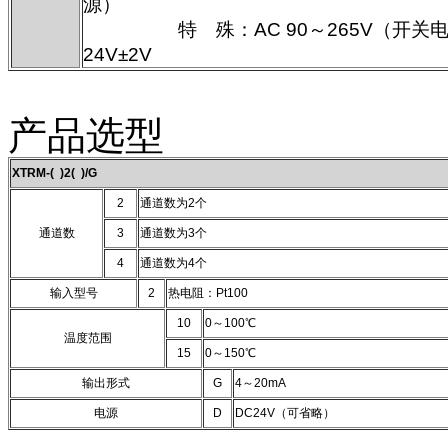
源）
特 殊：AC 90～265V（开关电
24V±2V
产品选型
XTRM-( )2( )/G
2
通道数为2个
通道数
3
通道数为3个
4
通道数为4个
输入型号
2
热电阻：Pt100
10
0～100℃
温度范围
15
0～150℃
输出形式
G
4～20mA
电源
D
DC24V（可省略）